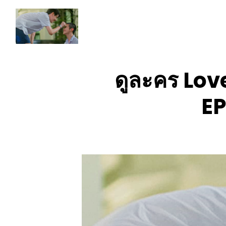
ดูละคร Love
EP