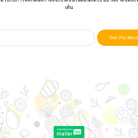
เต้น
Get my disc